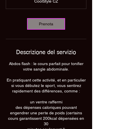
CoolStyle CZ
i
n
u
t
Prenota
i
Descrizione del servizio
Abdos flash : le cours parfait pour tonifier
votre sangle abdominale.
En pratiquant cette activité, et en particulier
si vous débutez le sport, vous sentirez
rapidement des différences, comme :
un ventre raffermi
des dépenses caloriques pouvant
engendrer une perte de poids (certains
cours garantissent 200kcal dépensées en
30