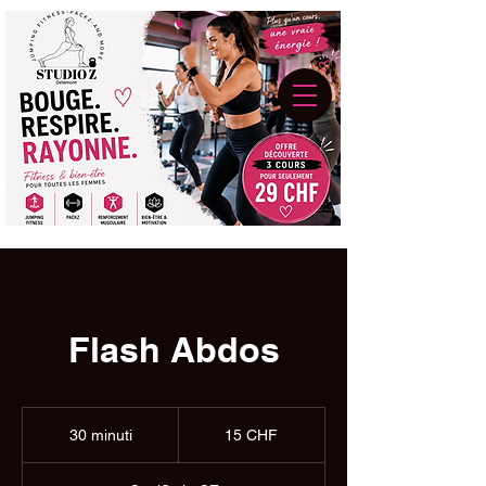
Flash Abdos
15
franchi
30 minuti
3
15 CHF
svizzeri
0
m