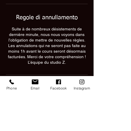
Regole di annullamento
Suite à de nombreux désistements de
dernière minute, nous nous voyons dans
l’obligation de mettre de nouvelles règles.
Les annulations qui ne seront pas faite au
moins 1h avant le cours seront désormais
facturées. Merci de votre compréhension !
L’équipe du studio Z.
Dettagli di contatto
Phone
Email
Facebook
Instagram
CoolStyle CZ
Rue Saint-Georges 6, 2800 Delémont,
Switzerland
+41797747163